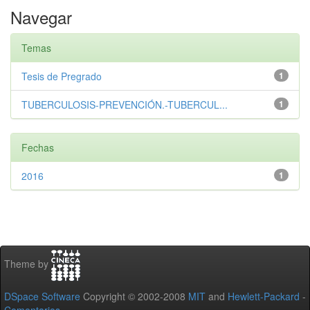
Navegar
Temas
Tesis de Pregrado
1
TUBERCULOSIS-PREVENCIÓN.-TUBERCUL...
1
Fechas
2016
1
Theme by
DSpace Software
Copyright © 2002-2008
MIT
and
Hewlett-Packard
-