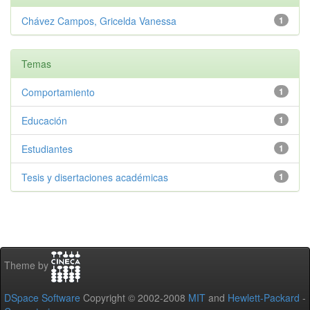
Chávez Campos, Gricelda Vanessa
1
Temas
Comportamiento
1
Educación
1
Estudiantes
1
Tesis y disertaciones académicas
1
Theme by
DSpace Software
Copyright © 2002-2008
MIT
and
Hewlett-Packard
-