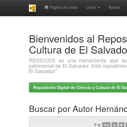
Página de inicio
Listar
Ayuda
Skip
navigation
Bienvenidos al Reposi
Cultura de El Salva
REDICCES es una herramienta que ayuda 
patrimonial de El Salvador. Este repositori
El Salvador"
Repositorio Digital de Ciencia y Cultura de El 
Buscar por Autor Hernánd
Ir a:
0-9
A
B