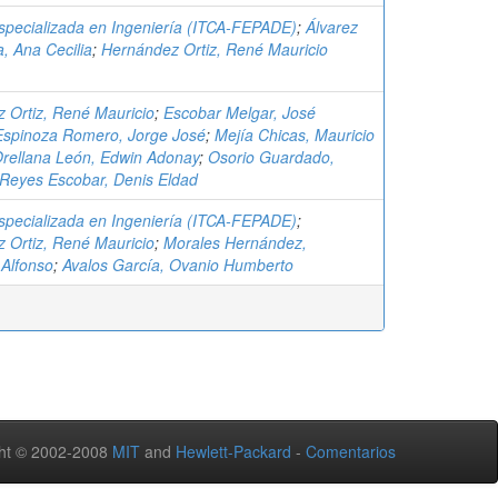
specializada en Ingeniería (ITCA-FEPADE)
;
Álvarez
, Ana Cecilia
;
Hernández Ortiz, René Mauricio
 Ortiz, René Mauricio
;
Escobar Melgar, José
Espinoza Romero, Jorge José
;
Mejía Chicas, Mauricio
rellana León, Edwin Adonay
;
Osorio Guardado,
Reyes Escobar, Denis Eldad
specializada en Ingeniería (ITCA-FEPADE)
;
 Ortiz, René Mauricio
;
Morales Hernández,
 Alfonso
;
Avalos García, Ovanio Humberto
ht © 2002-2008
MIT
and
Hewlett-Packard
-
Comentarios