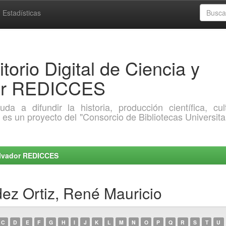
Estadísticas
torio Digital de Ciencia y
dor REDICCES
a difundir la historia, producción científica, cult
o es un proyecto del "Consorcio de Bibliotecas Universita
Salvador REDICCES
ez Ortiz, René Mauricio
C
D
E
F
G
H
I
J
K
L
M
N
O
P
Q
R
S
T
U