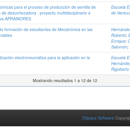
nómicas para el proceso de producción de semilla de
Escuela E
de descortezadora : proyecto multidisciplinario e
de Ventura
ativa APRAINORES
la formación de estudiantes de Mecatrónica en las
Hernández
vables
Roberto
;
Enrique
;
O
Salomón
;
zación electroneumática para la aplicación en la
Escuela E
Hernández
Rigoberto
Mostrando resultados 1 a 12 de 12
DSpace Software
Copyrig