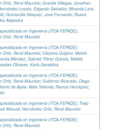
 Ortiz, René Mauricio
;
Grande Villegas, Jonathan
ernández Lovato, Edgardo Salvador
;
Miranda Lara,
ir
;
Quintanilla Vásquez, José Fernando
;
Ruano
ika Alejandra
specializada en Ingeniería (ITCA-FEPADE)
;
 Ortiz, René Mauricio
specializada en Ingeniería (ITCA-FEPADE)
;
 Ortiz, René Mauricio
;
Cáceres Quijano, Melvin
randa Méndez, Gabriel
;
Pérez Guirola, Mélida
osales Olivares, Karla Geraldina
specializada en Ingeniería (ITCA-FEPADE)
;
 Ortiz, René Mauricio
;
Gutiérrez Alvarado, Diego
sorio de Ayala, Kelia Yolanda
;
Ramos Henriquez,
sés
specializada en Ingeniería (ITCA-FEPADE)
;
Trejo
osé Manuel
;
Hernández Ortiz, René Mauricio
specializada en Ingeniería (ITCA-FEPADE)
;
 Ortiz, René Mauricio