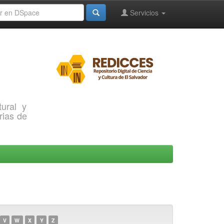
Servicios
ural y
rias de
V
W
X
Y
Z