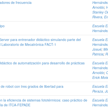
adores de frecuencia
Hernández
Arnoldo
;
H
Stanley Od
Rivera, Er
ipo
Escuela E
Hernández
erver para entrenador didáctico simulando parte del
Escuela E
el Laboratorio de Mecatrónica FACT-1
Hernández
Josué
;
Mi
Patricia
;
R
idáctico de automatización para desarrollo de prácticas
Escuela E
Hernández
Arnoldo
;
O
Erick Moi
 de robot con tres grados de libertad para
Escuela E
Peraza, J
n la eficiencia de sistemas fototérmicos: caso práctico de
Escuela E
uela de ITCA-FEPADE
Hernández