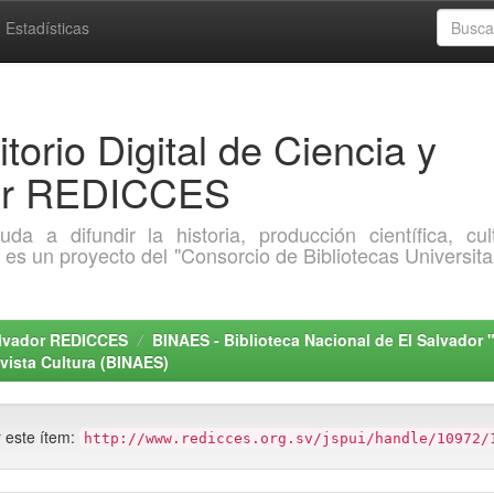
Estadísticas
torio Digital de Ciencia y
dor REDICCES
a difundir la historia, producción científica, cult
o es un proyecto del "Consorcio de Bibliotecas Universita
Salvador REDICCES
BINAES - Biblioteca Nacional de El Salvador 
vista Cultura (BINAES)
r este ítem:
http://www.redicces.org.sv/jspui/handle/10972/