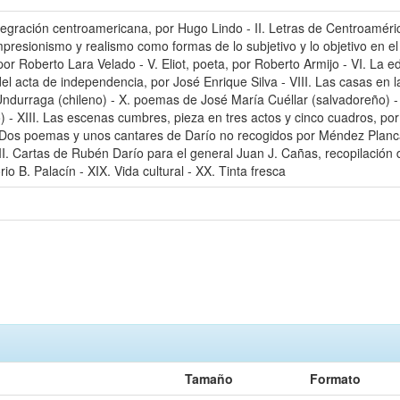
ntegración centroamericana, por Hugo Lindo - II. Letras de Centroamérica
mpresionismo y realismo como formas de lo subjetivo y lo objetivo en el
, por Roberto Lara Velado - V. Eliot, poeta, por Roberto Armijo - VI. L
s del acta de independencia, por José Enrique Silva - VIII. Las casas en
ndurraga (chileno) - X. poemas de José María Cuéllar (salvadoreño) -
 - XIII. Las escenas cumbres, pieza en tres actos y cinco cuadros, por 
V. Dos poemas y unos cantares de Darío no recogidos por Méndez Planca
II. Cartas de Rubén Darío para el general Juan J. Cañas, recopilación 
o B. Palacín - XIX. Vida cultural - XX. Tinta fresca
Tamaño
Formato