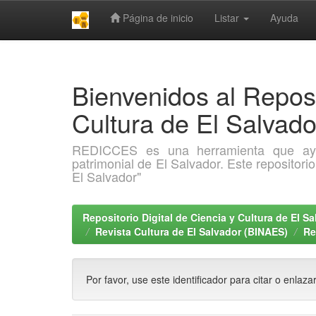
Página de inicio
Listar
Ayuda
Skip
navigation
Bienvenidos al Reposi
Cultura de El Salva
REDICCES es una herramienta que ayuda 
patrimonial de El Salvador. Este repositori
El Salvador"
Repositorio Digital de Ciencia y Cultura de El 
Revista Cultura de El Salvador (BINAES)
Re
Por favor, use este identificador para citar o enlaza