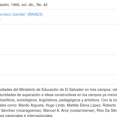
ación, 1966, oct.-dic., No. 42
rancisco Gavidia" (BINAES)
r
ividades del Ministerio de Educación de El Salvador en tres campos: cien
ortunidades de superación e ideas constructivas en los campos ya men
ilosóficos, sociológicos, lingüísticos, pedagógicos y artísticos. Con la 
, tales como: Manlio Argueta, Hugo Lindo, Matilde Elena López, Roberto
 Sánchez (nicaragüense), Manuel A. Arce (costarricense), Rivo Da Silva
tes nacionales e internacionales.