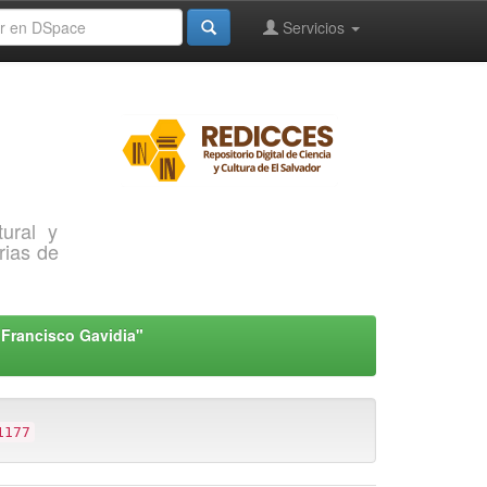
Servicios
ural y
rias de
"Francisco Gavidia"
1177