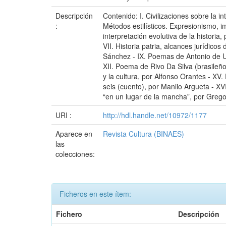
Descripción
Contenido: I. Civilizaciones sobre la i
:
Métodos estilísticos. Expresionismo, i
interpretación evolutiva de la historia
VII. Historia patria, alcances jurídico
Sánchez - IX. Poemas de Antonio de U
XII. Poema de Rivo Da Silva (brasileño)
y la cultura, por Alfonso Orantes - X
seis (cuento), por Manlio Argueta - XV
“en un lugar de la mancha”, por Gregori
URI :
http://hdl.handle.net/10972/1177
Aparece en
Revista Cultura (BINAES)
las
colecciones:
Ficheros en este ítem:
Fichero
Descripción