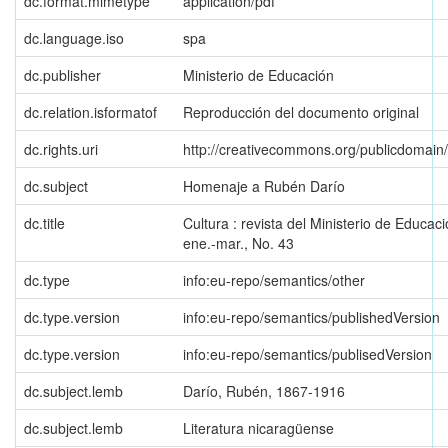
dc.format.mimetype
application/pdf
dc.language.iso
spa
dc.publisher
Ministerio de Educación
dc.relation.isformatof
Reproducción del documento original
dc.rights.uri
http://creativecommons.org/publicdomain
dc.subject
Homenaje a Rubén Darío
dc.title
Cultura : revista del Ministerio de Educac
ene.-mar., No. 43
dc.type
info:eu-repo/semantics/other
dc.type.version
info:eu-repo/semantics/publishedVersion
dc.type.version
info:eu-repo/semantics/publisedVersion
dc.subject.lemb
Darío, Rubén, 1867-1916
dc.subject.lemb
Literatura nicaragüense