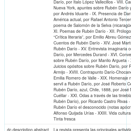
Darío, por Ítalo López Vallecillos - VIII. Ca
Nueva York, apuntes sobre Rubén Darío y
por Andrés Iduarte - IX. Presencia de Dar
América actual, por Rafael Antonio Tercer
poema de Salomón de la Selva (nicaragü
XI. Poemas de Rubén Darío - XII. Prólogo 
“Crítica literaria”, por Emilio Abreu Gómez 
Cuentos de Rubén Darío - XIV. José Martí
Rubén Darío - XV. Entrevista imaginaria
Darío, por Mercedes Durand - XVI. Conve
sobre Rubén Darío, por Manlio Argueta - 
Juicios opósitos sobre Rubén Darío, por 
Armijo - XVIII. Contrapunto Darío-Chocan
Emilia Romero de Valle - XIX. Homenaje 
servil a Rubén Darío, por José Roberto C
Rubén Darío, azul, Chile, 1888, por José
Cuéllar - XXI. Odas a través de las tiniebl
Rubén Darío), por Ricardo Castro Rivas - 
Rubén Darío el desconocido (notas apócri
Alfonso Quijada Urías - XXIII. Vida cultura
Tinta fresca
dc.description.abstract
La revista presenta las principales activid