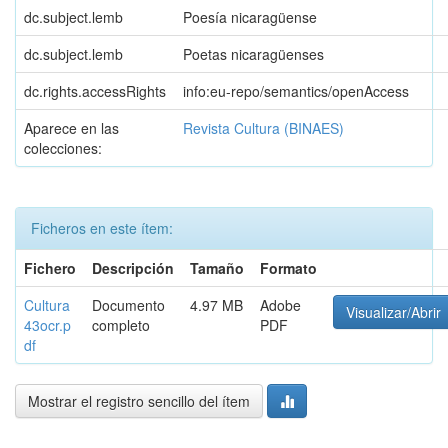
dc.subject.lemb
Poesía nicaragüense
dc.subject.lemb
Poetas nicaragüenses
dc.rights.accessRights
info:eu-repo/semantics/openAccess
Aparece en las
Revista Cultura (BINAES)
colecciones:
Ficheros en este ítem:
Fichero
Descripción
Tamaño
Formato
Cultura
Documento
4.97 MB
Adobe
Visualizar/Abrir
43ocr.p
completo
PDF
df
Mostrar el registro sencillo del ítem