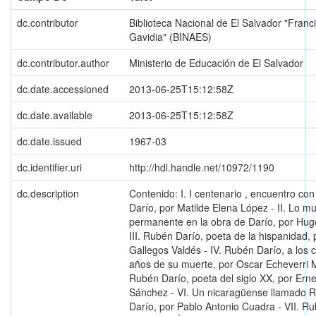
dc.contributor
Biblioteca Nacional de El Salvador "Franc
Gavidia" (BINAES)
dc.contributor.author
Ministerio de Educación de El Salvador
dc.date.accessioned
2013-06-25T15:12:58Z
dc.date.available
2013-06-25T15:12:58Z
dc.date.issued
1967-03
dc.identifier.uri
http://hdl.handle.net/10972/1190
dc.description
Contenido: I. I centenario , encuentro co
Darío, por Matilde Elena López - II. Lo mu
permanente en la obra de Darío, por Hug
III. Rubén Darío, poeta de la hispanidad, 
Gallegos Valdés - IV. Rubén Darío, a los 
años de su muerte, por Oscar Echeverri M
Rubén Darío, poeta del siglo XX, por Ern
Sánchez - VI. Un nicaragüense llamado 
Darío, por Pablo Antonio Cuadra - VII. R