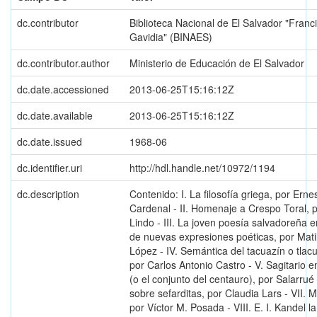
dc.contributor
Biblioteca Nacional de El Salvador "Franc
Gavidia" (BINAES)
dc.contributor.author
Ministerio de Educación de El Salvador
dc.date.accessioned
2013-06-25T15:16:12Z
dc.date.available
2013-06-25T15:16:12Z
dc.date.issued
1968-06
dc.identifier.uri
http://hdl.handle.net/10972/1194
dc.description
Contenido: I. La filosofía griega, por Erne
Cardenal - II. Homenaje a Crespo Toral, 
Lindo - III. La joven poesía salvadoreña 
de nuevas expresiones poéticas, por Mati
López - IV. Semántica del tacuazín o tlac
por Carlos Antonio Castro - V. Sagitario 
(o el conjunto del centauro), por Salarrué 
sobre sefarditas, por Claudia Lars - VII. M
por Víctor M. Posada - VIII. E. I. Kandel la