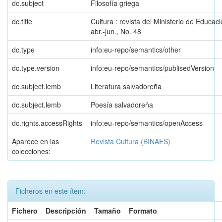
dc.subject
Filosofía griega
dc.title
Cultura : revista del Ministerio de Educac
abr.-jun., No. 48
dc.type
info:eu-repo/semantics/other
dc.type.version
info:eu-repo/semantics/publisedVersion
dc.subject.lemb
Literatura salvadoreña
dc.subject.lemb
Poesía salvadoreña
dc.rights.accessRights
info:eu-repo/semantics/openAccess
Aparece en las
Revista Cultura (BINAES)
colecciones:
Ficheros en este ítem:
Fichero
Descripción
Tamaño
Formato