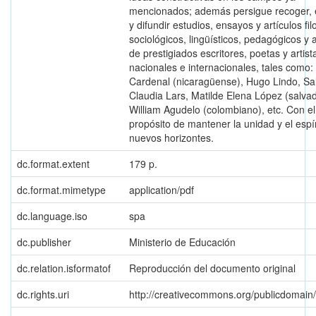
mencionados; además persigue recoger,
y difundir estudios, ensayos y artículos fil
sociológicos, lingüísticos, pedagógicos y a
de prestigiados escritores, poetas y artist
nacionales e internacionales, tales como:
Cardenal (nicaragüense), Hugo Lindo, Sa
Claudia Lars, Matilde Elena López (salva
William Agudelo (colombiano), etc. Con el
propósito de mantener la unidad y el espí
nuevos horizontes.
dc.format.extent
179 p.
dc.format.mimetype
application/pdf
dc.language.iso
spa
dc.publisher
Ministerio de Educación
dc.relation.isformatof
Reproducción del documento original
dc.rights.uri
http://creativecommons.org/publicdomain