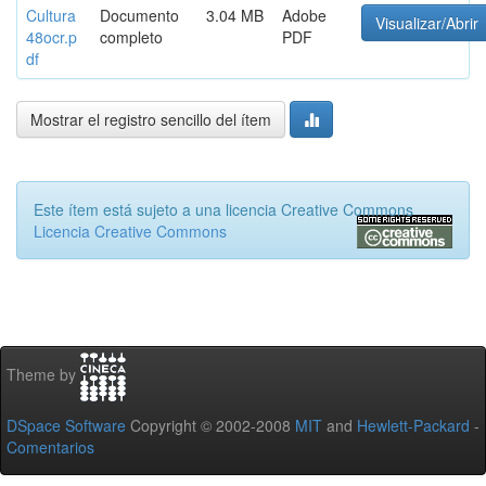
Cultura
Documento
3.04 MB
Adobe
Visualizar/Abrir
48ocr.p
completo
PDF
df
Mostrar el registro sencillo del ítem
Este ítem está sujeto a una licencia Creative Commons
Licencia Creative Commons
Theme by
DSpace Software
Copyright © 2002-2008
MIT
and
Hewlett-Packard
-
Comentarios