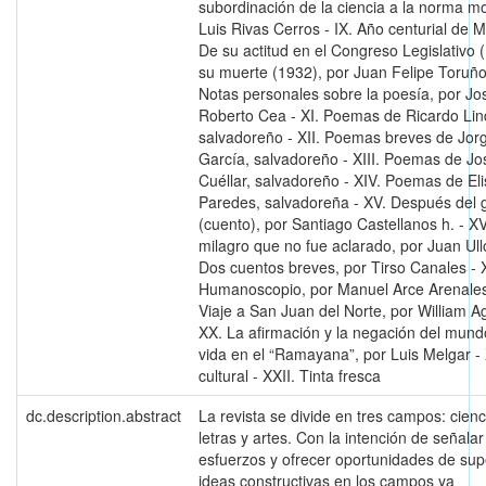
subordinación de la ciencia a la norma mo
Luis Rivas Cerros - IX. Año centurial de M
De su actitud en el Congreso Legislativo 
su muerte (1932), por Juan Felipe Toruño
Notas personales sobre la poesía, por Jo
Roberto Cea - XI. Poemas de Ricardo Lin
salvadoreño - XII. Poemas breves de Jor
García, salvadoreño - XIII. Poemas de Jo
Cuéllar, salvadoreño - XIV. Poemas de El
Paredes, salvadoreña - XV. Después del g
(cuento), por Santiago Castellanos h. - X
milagro que no fue aclarado, por Juan Ullo
Dos cuentos breves, por Tirso Canales - X
Humanoscopio, por Manuel Arce Arenales
Viaje a San Juan del Norte, por William A
XX. La afirmación y la negación del mund
vida en el “Ramayana”, por Luis Melgar - 
cultural - XXII. Tinta fresca
dc.description.abstract
La revista se divide en tres campos: cienc
letras y artes. Con la intención de señalar
esfuerzos y ofrecer oportunidades de sup
ideas constructivas en los campos ya