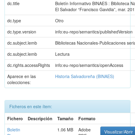
dc.title
Boletín Informativo BINAES : Biblioteca N
El Salvador “Francisco Gavidia”, mar. 201
dc.type
Otro
dc.type.version
info:eu-repo/semantics/publishedVersion
dc.subject.lemb
Bibliotecas Nacionales-Publicaciones ser
dc.subject.lemb
Lectura
dc.rights.accessRights
info:eu-repo/semantics/openAccess
Aparece en las
Historia Salvadoreña (BINAES)
colecciones:
Ficheros en este ítem:
Fichero
Descripción
Tamaño
Formato
Boletin
1.06 MB
Adobe
Visualizar/Abrir