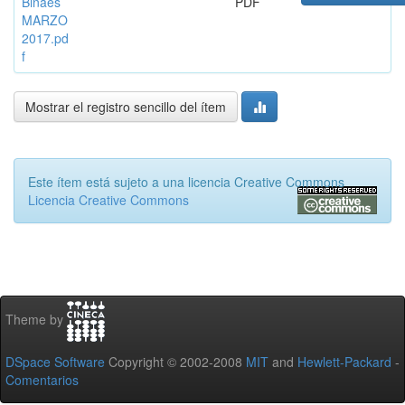
Binaes
PDF
MARZO
2017.pd
f
Mostrar el registro sencillo del ítem
Este ítem está sujeto a una licencia Creative Commons
Licencia Creative Commons
Theme by
DSpace Software
Copyright © 2002-2008
MIT
and
Hewlett-Packard
-
Comentarios