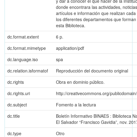
y dar a conocer el qué hacer de la Institu
donde encontrara las actividades, noticias
artículos e información que realizan cada
los diferentes departamentos que forman
esta Biblioteca.
dc.format.extent
6 p.
dc.format.mimetype
application/pdf
dc.language.iso
spa
dc.relation.isformatof
Reproducción del documento original
dc.rights
Obra en dominio público.
dc.rights.uri
http://creativecommons.org/publicdomain
dc.subject
Fomento a la lectura
dc.title
Boletín Informativo BINAES : Biblioteca N
El Salvador “Francisco Gavidia”, nov. 201
dc.type
Otro