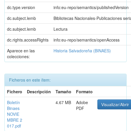
dc.type.version
info:eu-repo/semantics/publishedVersion
dc.subject.lemb
Bibliotecas Nacionales-Publicaciones ser
dc.subject.lemb
Lectura
dc.rights.accessRights
info:eu-repo/semantics/openAccess
Aparece en las
Historia Salvadoreña (BINAES)
colecciones:
Ficheros en este ítem:
Fichero
Descripción
Tamaño
Formato
Boletín
4.67 MB
Adobe
Visualizar/Abrir
Binaes
PDF
NOVIE
MBRE 2
017.pdf