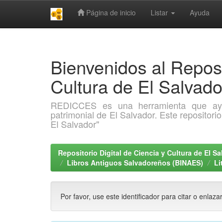
Página de inicio
Listar
Ayuda
Skip
navigation
Bienvenidos al Reposi
Cultura de El Salva
REDICCES es una herramienta que ayuda 
patrimonial de El Salvador. Este repositori
El Salvador"
Repositorio Digital de Ciencia y Cultura de El 
Libros Antiguos Salvadoreños (BINAES)
Li
Por favor, use este identificador para citar o enlaza