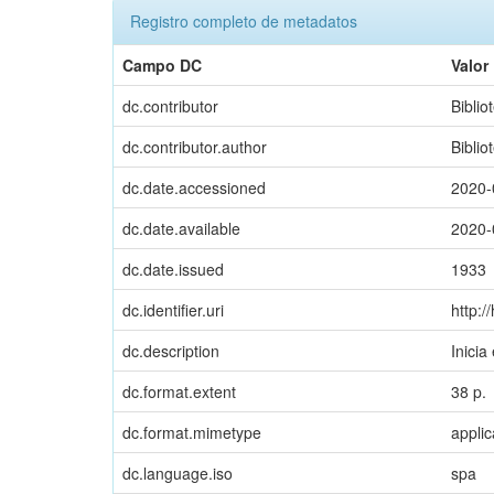
Registro completo de metadatos
Campo DC
Valor
dc.contributor
Biblio
dc.contributor.author
Biblio
dc.date.accessioned
2020-
dc.date.available
2020-
dc.date.issued
1933
dc.identifier.uri
http:/
dc.description
Inicia
dc.format.extent
38 p.
dc.format.mimetype
applic
dc.language.iso
spa