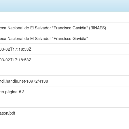
teca Nacional de El Salvador "Francisco Gavidia" (BINAES)
teca Nacional de El Salvador “Francisco Gavidia”
03-02T17:18:53Z
03-02T17:18:53Z
/hdl.handle.net/10972/4138
 en página # 3
ation/pdf