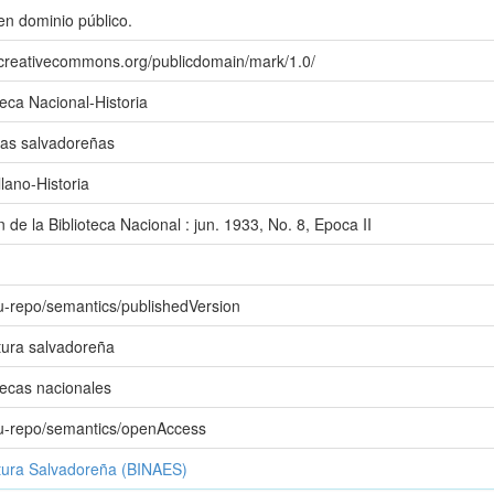
en dominio público.
//creativecommons.org/publicdomain/mark/1.0/
teca Nacional-Historia
sas salvadoreñas
lano-Historia
n de la Biblioteca Nacional : jun. 1933, No. 8, Epoca II
eu-repo/semantics/publishedVersion
tura salvadoreña
tecas nacionales
eu-repo/semantics/openAccess
atura Salvadoreña (BINAES)