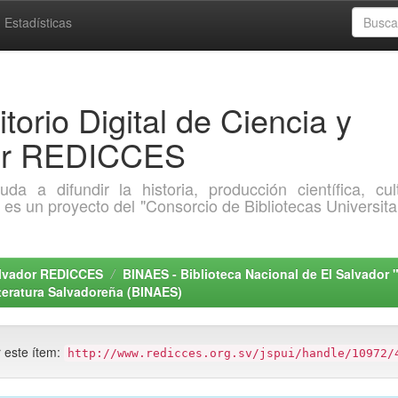
Estadísticas
torio Digital de Ciencia y
dor REDICCES
a difundir la historia, producción científica, cult
o es un proyecto del "Consorcio de Bibliotecas Universita
Salvador REDICCES
BINAES - Biblioteca Nacional de El Salvador 
teratura Salvadoreña (BINAES)
r este ítem:
http://www.redicces.org.sv/jspui/handle/10972/