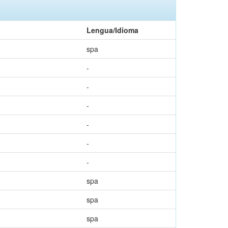
Lengua/Idioma
spa
-
-
-
-
-
-
spa
spa
spa