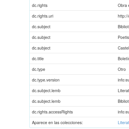
dc.rights
Obra 
dc.rights.uri
http:
dc.subject
Biblio
dc.subject
Poeti
dc.subject
Castel
dc.title
Boletí
dc.type
Otro
dc.type.version
info:
dc.subject.lemb
Litera
dc.subject.lemb
Biblio
dc.rights.accessRights
info:
Aparece en las colecciones:
Liter