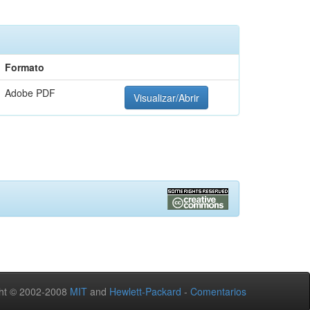
Formato
Adobe PDF
Visualizar/Abrir
ht © 2002-2008
MIT
and
Hewlett-Packard
-
Comentarios