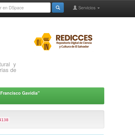
Servicios
ural y
rias de
"Francisco Gavidia"
4138