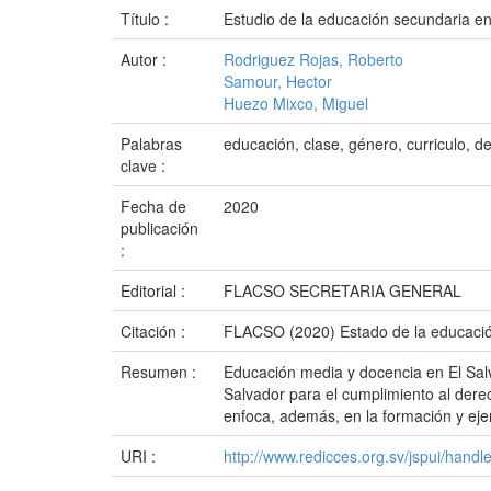
Título :
Estudio de la educación secundaria en
Autor :
Rodriguez Rojas, Roberto
Samour, Hector
Huezo Mixco, Miguel
Palabras
educación, clase, género, curriculo, d
clave :
Fecha de
2020
publicación
:
Editorial :
FLACSO SECRETARIA GENERAL
Citación :
FLACSO (2020) Estado de la educación
Resumen :
Educación media y docencia en El Salv
Salvador para el cumplimiento al derec
enfoca, además, en la formación y ejer
URI :
http://www.redicces.org.sv/jspui/hand