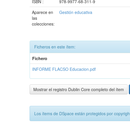
ISBN :
978-9977-68-311-9
Aparece en
Gestión educativa
las
colecciones:
Ficheros en este ítem:
Fichero
INFORME FLACSO Educacion.pdf
Mostrar el registro Dublin Core completo del ítem
Los ítems de DSpace están protegidos por copyright