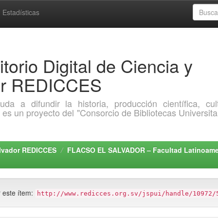
Estadísticas
torio Digital de Ciencia y
dor REDICCES
a difundir la historia, producción científica, cult
o es un proyecto del "Consorcio de Bibliotecas Universita
Salvador REDICCES
FLACSO EL SALVADOR – Facultad Latinoamer
r este ítem:
http://www.redicces.org.sv/jspui/handle/10972/