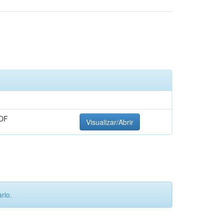
DF
Visualizar/Abrir
rio.