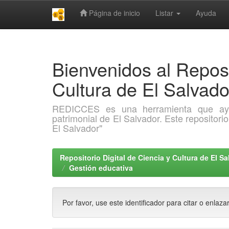
Página de inicio
Listar
Ayuda
Skip
navigation
Bienvenidos al Reposi
Cultura de El Salva
REDICCES es una herramienta que ayuda 
patrimonial de El Salvador. Este repositori
El Salvador"
Repositorio Digital de Ciencia y Cultura de El 
Gestión educativa
Por favor, use este identificador para citar o enlaza