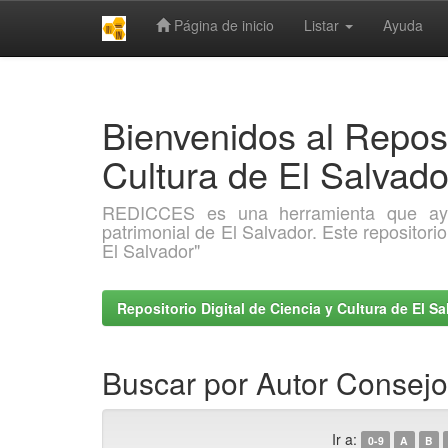
Página de inicio
Listar
Ayuda
Skip
navigation
Bienvenidos al Reposi
Cultura de El Salva
REDICCES es una herramienta que ayuda 
patrimonial de El Salvador. Este repositori
El Salvador"
Repositorio Digital de Ciencia y Cultura de El 
Buscar por Autor Consej
Ir a:
0-9
A
B