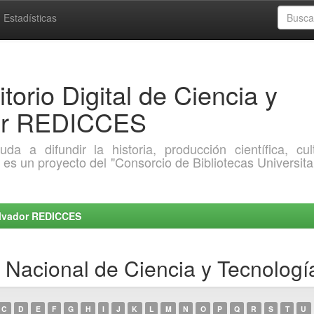
Estadísticas
torio Digital de Ciencia y
dor REDICCES
a difundir la historia, producción científica, cult
o es un proyecto del "Consorcio de Bibliotecas Universita
Salvador REDICCES
o Nacional de Ciencia y Tecnolo
C
D
E
F
G
H
I
J
K
L
M
N
O
P
Q
R
S
T
U