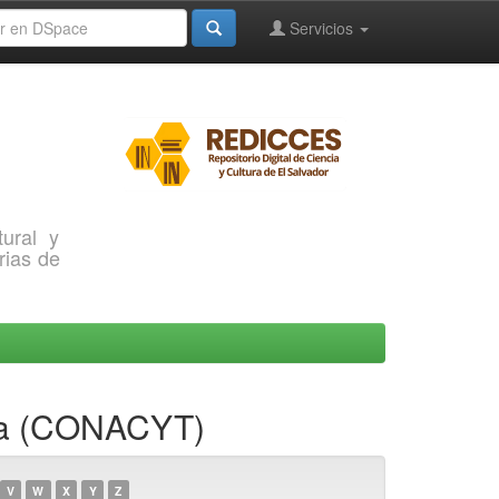
Servicios
ural y
rias de
gía (CONACYT)
V
W
X
Y
Z