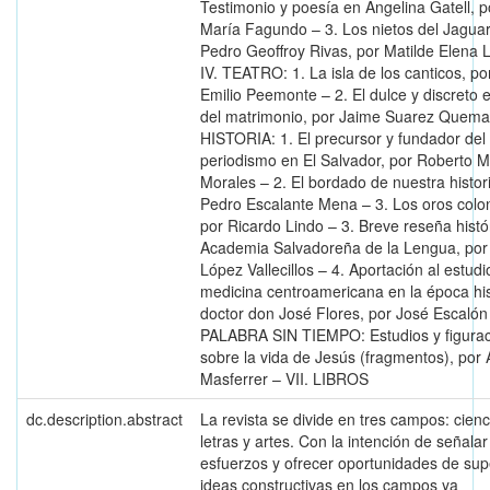
Testimonio y poesía en Angelina Gatell, 
María Fagundo – 3. Los nietos del Jagua
Pedro Geoffroy Rivas, por Matilde Elena 
IV. TEATRO: 1. La isla de los canticos, p
Emilio Peemonte – 2. El dulce y discreto 
del matrimonio, por Jaime Suarez Quemai
HISTORIA: 1. El precursor y fundador del
periodismo en El Salvador, por Roberto M
Morales – 2. El bordado de nuestra histor
Pedro Escalante Mena – 3. Los oros colon
por Ricardo Lindo – 3. Breve reseña histó
Academia Salvadoreña de la Lengua, por 
López Vallecillos – 4. Aportación al estudi
medicina centroamericana en la época hi
doctor don José Flores, por José Escalón 
PALABRA SIN TIEMPO: Estudios y figura
sobre la vida de Jesús (fragmentos), por 
Masferrer – VII. LIBROS
dc.description.abstract
La revista se divide en tres campos: cienc
letras y artes. Con la intención de señalar
esfuerzos y ofrecer oportunidades de sup
ideas constructivas en los campos ya