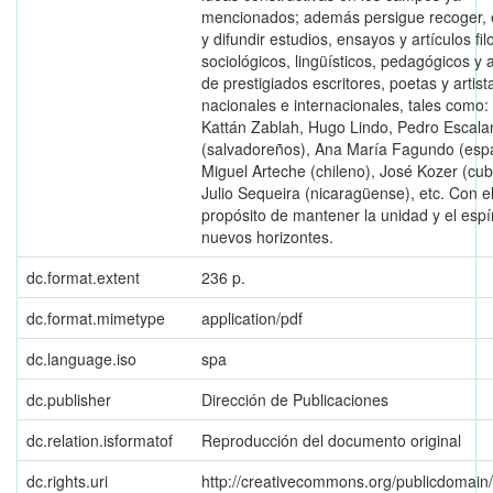
mencionados; además persigue recoger,
y difundir estudios, ensayos y artículos fil
sociológicos, lingüísticos, pedagógicos y a
de prestigiados escritores, poetas y artist
nacionales e internacionales, tales como:
Kattán Zablah, Hugo Lindo, Pedro Escal
(salvadoreños), Ana María Fagundo (esp
Miguel Arteche (chileno), José Kozer (cu
Julio Sequeira (nicaragüense), etc. Con e
propósito de mantener la unidad y el espí
nuevos horizontes.
dc.format.extent
236 p.
dc.format.mimetype
application/pdf
dc.language.iso
spa
dc.publisher
Dirección de Publicaciones
dc.relation.isformatof
Reproducción del documento original
dc.rights.uri
http://creativecommons.org/publicdomain