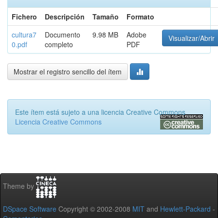
Fichero
Descripción
Tamaño
Formato
cultura7
Documento
9.98 MB
Adobe
Visualizar/Abrir
0.pdf
completo
PDF
Mostrar el registro sencillo del ítem
Este ítem está sujeto a una licencia Creative Commons
Licencia Creative Commons
Theme by
DSpace Software
Copyright © 2002-2008
MIT
and
Hewlett-Packard
-