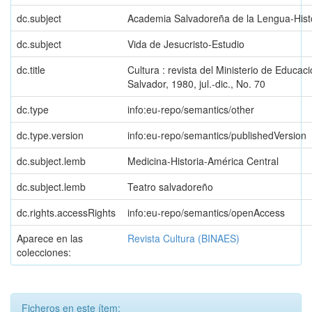
dc.subject
Academia Salvadoreña de la Lengua-Hist
dc.subject
Vida de Jesucristo-Estudio
dc.title
Cultura : revista del Ministerio de Educaci
Salvador, 1980, jul.-dic., No. 70
dc.type
info:eu-repo/semantics/other
dc.type.version
info:eu-repo/semantics/publishedVersion
dc.subject.lemb
Medicina-Historia-América Central
dc.subject.lemb
Teatro salvadoreño
dc.rights.accessRights
info:eu-repo/semantics/openAccess
Aparece en las
Revista Cultura (BINAES)
colecciones:
Ficheros en este ítem: