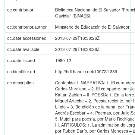
dc.contributor
Biblioteca Nacional de El Salvador "Franc
Gavidia" (BINAES)
dc.contributor.author
Ministerio de Educación de El Salvador
dc.date.accessioned
2013-07-29T16:38:26Z
dc.date.available
2013-07-29T16:38:26Z
dc.date.issued
1980-12
dc.identifier.uri
http://hdl.handle.net/10972/1339
dc.description
Contenido: I. NARRATIVA: 1. El curandero
Carlos Murciano – 2. El compadre, por J
Kattán Zablah – II. POESÍA: 1. En la torre
Miguel Arteche – 2. Poesía reciente, por
Lindo – 3. Bendición de la nana, por Fran
Andrés Escobar – 4. Poemas, por Julio S
5. Mujer para poesía, por Mario Rodrígue
III. ARTICULOS: 1. La admiración de Jorg
por Rubén Darío, por Carlos Meneses – 2